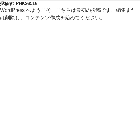
コ
投稿者:
PHK26516
WordPress へようこそ。こちらは最初の投稿です。編集また
ン
は削除し、コンテンツ作成を始めてください。
テ
ン
ツ
へ
ス
キ
ッ
プ